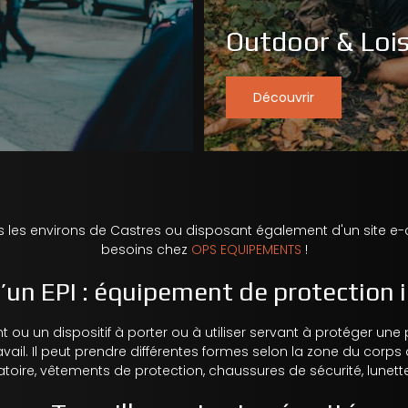
Outdoor & Lois
Découvrir
s les environs de
Castres
ou disposant également d'un site e-
besoins chez
OPS EQUIPEMENTS
!
’un EPI : équipement de protection i
t ou un dispositif à porter ou à utiliser servant à protéger u
avail
. Il peut prendre différentes formes selon la zone du corps 
atoire,
vêtements de protection
,
chaussures de sécurité
,
lunett