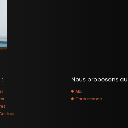
:
Nous proposons aus
es
Albi
es
Carcassonne
res
Castres